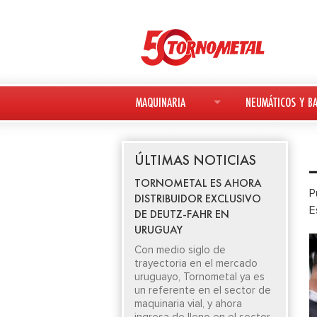
MAQUINARIA
NEUMÁTICOS Y BA
MAQUINARIA NUEVA
NEUMÁTICOS
ÚLTIMAS NOTICIAS
MAQUINARIA USADA
BATERÍAS
TORNOMETAL ES AHORA
P
DISTRIBUIDOR EXCLUSIVO
DEUTZ-FAHR
E
DE DEUTZ-FAHR EN
URUGUAY
AVANT
Con medio siglo de
trayectoria en el mercado
KESLA
uruguayo, Tornometal ya es
un referente en el sector de
maquinaria vial, y ahora