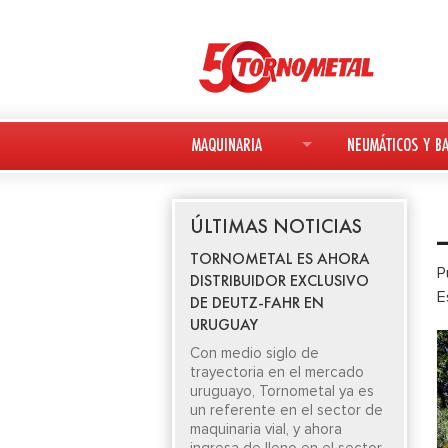
MAQUINARIA
NEUMÁTICOS Y BA
MAQUINARIA NUEVA
NEUMÁTICOS
ÚLTIMAS NOTICIAS
MAQUINARIA USADA
BATERÍAS
TORNOMETAL ES AHORA
P
DISTRIBUIDOR EXCLUSIVO
DEUTZ-FAHR
E
DE DEUTZ-FAHR EN
URUGUAY
AVANT
Con medio siglo de
trayectoria en el mercado
KESLA
uruguayo, Tornometal ya es
un referente en el sector de
maquinaria vial, y ahora