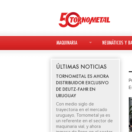
MAQUINARIA
NEUMÁTICOS Y BA
MAQUINARIA NUEVA
NEUMÁTICOS
ÚLTIMAS NOTICIAS
MAQUINARIA USADA
BATERÍAS
TORNOMETAL ES AHORA
P
DISTRIBUIDOR EXCLUSIVO
DEUTZ-FAHR
E
DE DEUTZ-FAHR EN
URUGUAY
AVANT
Con medio siglo de
trayectoria en el mercado
KESLA
uruguayo, Tornometal ya es
un referente en el sector de
maquinaria vial, y ahora