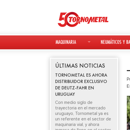
MAQUINARIA
NEUMÁTICOS Y BA
MAQUINARIA NUEVA
NEUMÁTICOS
ÚLTIMAS NOTICIAS
MAQUINARIA USADA
BATERÍAS
TORNOMETAL ES AHORA
P
DISTRIBUIDOR EXCLUSIVO
DEUTZ-FAHR
E
DE DEUTZ-FAHR EN
URUGUAY
AVANT
Con medio siglo de
trayectoria en el mercado
KESLA
uruguayo, Tornometal ya es
un referente en el sector de
maquinaria vial, y ahora