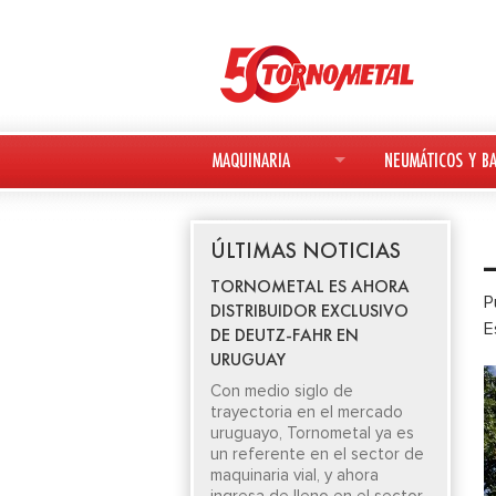
MAQUINARIA
NEUMÁTICOS Y BA
MAQUINARIA NUEVA
NEUMÁTICOS
ÚLTIMAS NOTICIAS
MAQUINARIA USADA
BATERÍAS
TORNOMETAL ES AHORA
P
DISTRIBUIDOR EXCLUSIVO
DEUTZ-FAHR
E
DE DEUTZ-FAHR EN
URUGUAY
AVANT
Con medio siglo de
trayectoria en el mercado
KESLA
uruguayo, Tornometal ya es
un referente en el sector de
maquinaria vial, y ahora