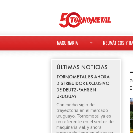
MAQUINARIA
NEUMÁTICOS Y BA
MAQUINARIA NUEVA
NEUMÁTICOS
ÚLTIMAS NOTICIAS
MAQUINARIA USADA
BATERÍAS
TORNOMETAL ES AHORA
P
DISTRIBUIDOR EXCLUSIVO
DEUTZ-FAHR
E
DE DEUTZ-FAHR EN
URUGUAY
AVANT
Con medio siglo de
trayectoria en el mercado
KESLA
uruguayo, Tornometal ya es
un referente en el sector de
maquinaria vial, y ahora