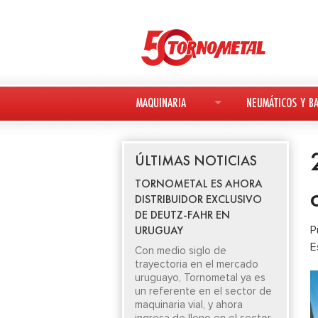
MAQUINARIA
NEUMÁTICOS Y BA
MAQUINARIA NUEVA
NEUMÁTICOS
ÚLTIMAS NOTICIAS
MAQUINARIA USADA
BATERÍAS
TORNOMETAL ES AHORA
DISTRIBUIDOR EXCLUSIVO
DEUTZ-FAHR
DE DEUTZ-FAHR EN
URUGUAY
P
AVANT
E
Con medio siglo de
trayectoria en el mercado
KESLA
uruguayo, Tornometal ya es
un referente en el sector de
maquinaria vial, y ahora