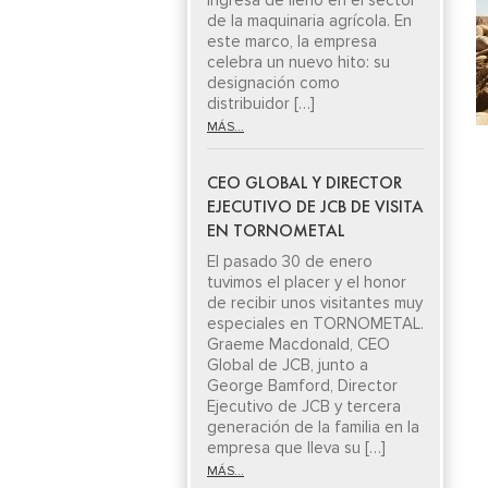
ingresa de lleno en el sector
de la maquinaria agrícola. En
este marco, la empresa
celebra un nuevo hito: su
designación como
distribuidor […]
MÁS...
CEO GLOBAL Y DIRECTOR
EJECUTIVO DE JCB DE VISITA
EN TORNOMETAL
El pasado 30 de enero
tuvimos el placer y el honor
de recibir unos visitantes muy
especiales en TORNOMETAL.
Graeme Macdonald, CEO
Global de JCB, junto a
George Bamford, Director
Ejecutivo de JCB y tercera
generación de la familia en la
empresa que lleva su […]
MÁS...