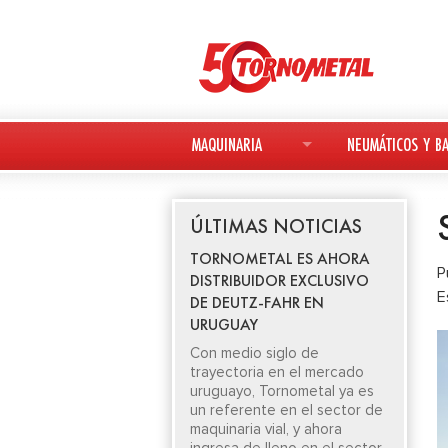
MAQUINARIA
NEUMÁTICOS Y BA
MAQUINARIA NUEVA
NEUMÁTICOS
ÚLTIMAS NOTICIAS
MAQUINARIA USADA
BATERÍAS
TORNOMETAL ES AHORA
P
DISTRIBUIDOR EXCLUSIVO
DEUTZ-FAHR
E
DE DEUTZ-FAHR EN
URUGUAY
AVANT
Con medio siglo de
trayectoria en el mercado
KESLA
uruguayo, Tornometal ya es
un referente en el sector de
maquinaria vial, y ahora