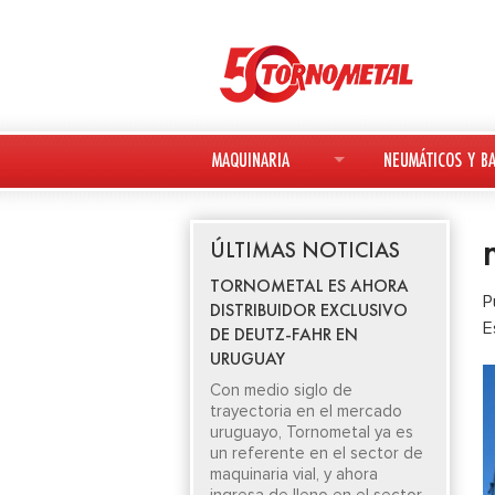
MAQUINARIA
NEUMÁTICOS Y BA
MAQUINARIA NUEVA
NEUMÁTICOS
ÚLTIMAS NOTICIAS
MAQUINARIA USADA
BATERÍAS
TORNOMETAL ES AHORA
P
DISTRIBUIDOR EXCLUSIVO
DEUTZ-FAHR
E
DE DEUTZ-FAHR EN
URUGUAY
AVANT
Con medio siglo de
trayectoria en el mercado
KESLA
uruguayo, Tornometal ya es
un referente en el sector de
maquinaria vial, y ahora