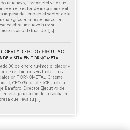
do uruguayo, Tornometal ya es un
ente en el sector de maquinaria vial,
ra ingresa de lleno en el sector de la
aria agrícola. En este marco, la
sa celebra un nuevo hito: su
nación como distribuidor […]
GLOBAL Y DIRECTOR EJECUTIVO
CB DE VISITA EN TORNOMETAL
sado 30 de enero tuvimos el placer y
nor de recibir unos visitantes muy
ciales en TORNOMETAL. Graeme
nald, CEO Global de JCB, junto a
e Bamford, Director Ejecutivo de
 tercera generación de la familia en
presa que lleva su […]