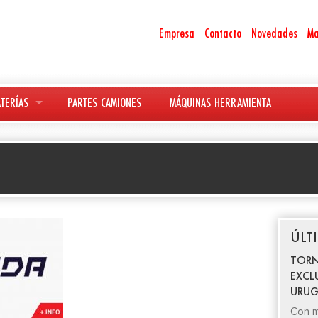
Empresa
Contacto
Novedades
Ma
TERÍAS
PARTES CAMIONES
MÁQUINAS HERRAMIENTA
ÚLT
TORN
EXCL
URUG
Con m