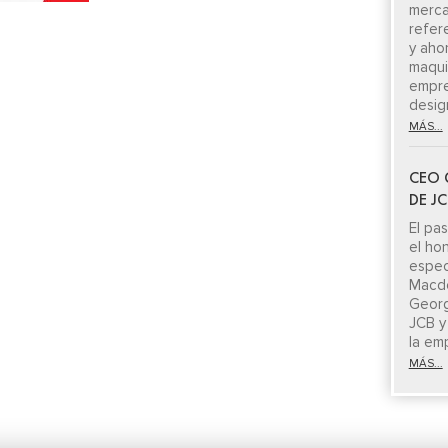
merca
refer
y aho
maquin
empre
desig
MÁS...
CEO 
DE J
El pa
el ho
espe
Macdo
Georg
JCB y
la em
MÁS...