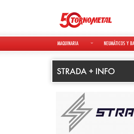
MAQUINARIA
NEUMÁTICOS Y BA
MAQUINARIA NUEVA
NEUMÁTICOS
STRADA + INFO
MAQUINARIA USADA
BATERÍAS
DEUTZ-FAHR
AVANT
KESLA